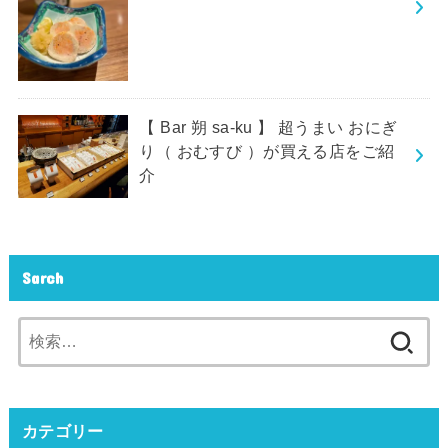
【 Bar 朔 sa-ku 】 超うまい おにぎ
り（ おむすび ）が買える店をご紹
介
Sarch
検
索:
カテゴリー