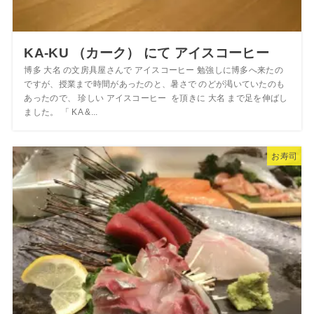
KA-KU （カーク） にて アイスコーヒー
博多 大名 の文房具屋さんで アイスコーヒー 勉強しに博多へ来たの
ですが、授業まで時間があったのと、暑さで のどが渇いていたのも
あったので、 珍しい アイスコーヒー を頂きに 大名 まで足を伸ばし
ました。 「 KA &...
お寿司