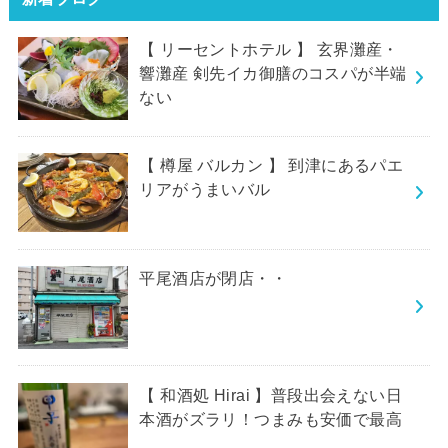
【 リーセントホテル 】 玄界灘産・
響灘産 剣先イカ御膳のコスパが半端
ない
【 樽屋 バルカン 】 到津にあるパエ
リアがうまいバル
平尾酒店が閉店・・
【 和酒処 Hirai 】普段出会えない日
本酒がズラリ！つまみも安価で最高