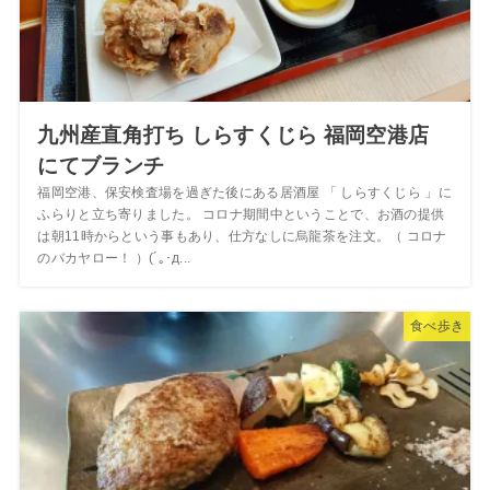
九州産直角打ち しらすくじら 福岡空港店
にてブランチ
福岡空港、保安検査場を過ぎた後にある居酒屋 「 しらすくじら 」に
ふらりと立ち寄りました。 コロナ期間中ということで、お酒の提供
は朝11時からという事もあり、仕方なしに烏龍茶を注文。（ コロナ
のバカヤロー！ ）(´｡･д...
食べ歩き