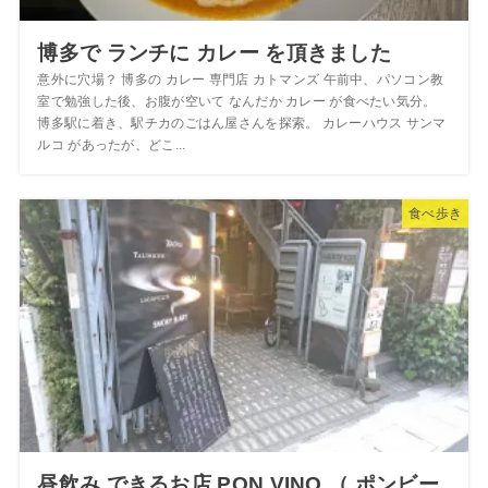
博多で ランチに カレー を頂きました
意外に穴場？ 博多の カレー 専門店 カトマンズ 午前中、パソコン教
室で勉強した後、お腹が空いて なんだか カレー が食べたい気分。
博多駅に着き、駅チカのごはん屋さんを探索。 カレーハウス サンマ
ルコ があったが、どこ...
食べ歩き
昼飲み できるお店 PON VINO （ ポンビー