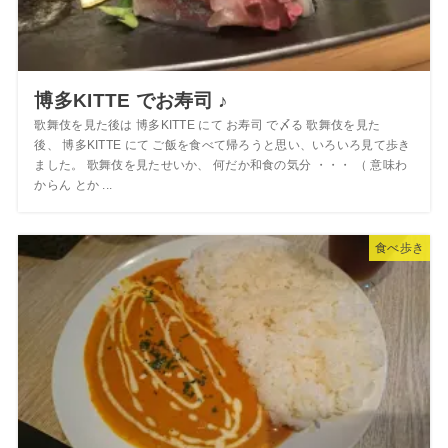
博多KITTE でお寿司 ♪
歌舞伎を見た後は 博多KITTE にて お寿司 で〆る 歌舞伎を見た
後、 博多KITTE にて ご飯を食べて帰ろうと思い、いろいろ見て歩き
ました。 歌舞伎を見たせいか、 何だか和食の気分 ・・・ （ 意味わ
からん とか ...
食べ歩き