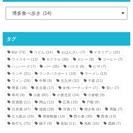
タグ
Bar
(73)
うどん
(14)
おばんざい
(7)
イタリアン
(10)
ウイスキー
(13)
カクテル
(36)
カレー
(9)
コーヒー
(7)
ハンバーグ
(7)
バー
(35)
パスタ
(9)
ピザ
(7)
ランチ
(31)
ランチパスポート
(10)
ラーメン
(13)
ワイン
(29)
中華
(8)
北九州
(32)
千葉
(21)
博多
(16)
名古屋
(17)
女性バーテンダー
(7)
安い
(7)
寿司
(8)
小倉
(83)
小倉北区
(24)
小倉駅
(9)
居酒屋
(11)
岡山
(11)
広島
(15)
戸畑
(9)
日本酒
(47)
池袋
(28)
洋酒
(7)
焼き鳥
(8)
男飯
(7)
立ち飲み
(26)
簡単晩飯
(14)
西小倉
(30)
西条
(10)
角打ち
(75)
銚子
(9)
高知
(11)
魚町
(10)
黒崎
(7)