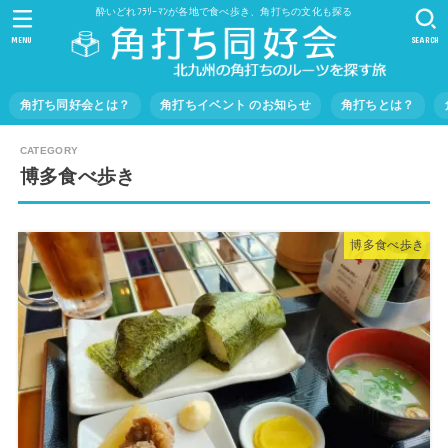
酔いどれﾌﾗﾘｰﾏﾝが各地で食べ歩き、角打ちの文化も探る
MENU
SEARCH
角打ち同好会とは？
角打ちイベント のお知らせ
角打ちとは？
博多食べ歩き
博多食べ歩き