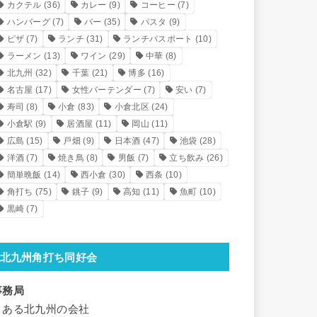
カクテル
(36)
カレー
(9)
コーヒー
(7)
ハンバーグ
(7)
バー
(35)
パスタ
(9)
ピザ
(7)
ランチ
(31)
ランチパスポート
(10)
ラーメン
(13)
ワイン
(29)
中華
(8)
北九州
(32)
千葉
(21)
博多
(16)
名古屋
(17)
女性バーテンダー
(7)
安い
(7)
寿司
(8)
小倉
(83)
小倉北区
(24)
小倉駅
(9)
居酒屋
(11)
岡山
(11)
広島
(15)
戸畑
(9)
日本酒
(47)
池袋
(28)
洋酒
(7)
焼き鳥
(8)
男飯
(7)
立ち飲み
(26)
簡単晩飯
(14)
西小倉
(30)
西条
(10)
角打ち
(75)
銚子
(9)
高知
(11)
魚町
(10)
黒崎
(7)
北九州角打ち同好会
事務局
とある北九州の会社