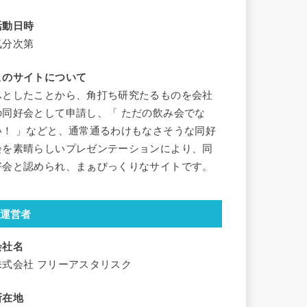
活動日時
気分次第
このサイトについて
ふとしたことから、角打ち研究たるものを会社
の同好会として申請し、「 ただの飲み会でな
い！ 」などと、通常通るわけもなさそうな同好
会を素晴らしいプレゼンテーションにより、同
好会と認められ、まぁびっくりなサイトです。
運営者
会社名
株式会社 フリーアスタリスク
所在地