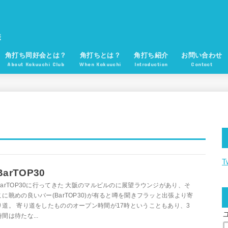
角打ち同好会とは？
角打ちとは？
角打ち紹介
お問い合わせ
About Kakuuchi Club
When Kakuuchi
Introduction
Contact
T
BarTOP30
BarTOP30に行ってきた 大阪のマルビルのに展望ラウンジがあり、そ
こに眺めの良いバー(BarTOP30)が有ると噂を聞きフラッと出張より寄
り道。 寄り道をしたもののオープン時間が17時ということもあり、3
時間は待たな...