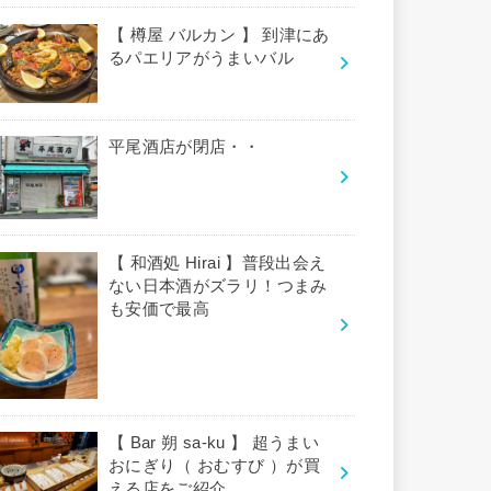
【 樽屋 バルカン 】 到津にあ
るパエリアがうまいバル
平尾酒店が閉店・・
【 和酒処 Hirai 】普段出会え
ない日本酒がズラリ！つまみ
も安価で最高
【 Bar 朔 sa-ku 】 超うまい
おにぎり（ おむすび ）が買
える店をご紹介