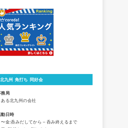
北九州 角打ち 同好会
事務局
とある北九州の会社
活動日時
月〜金:呑みだしてから – 呑み終えるまで