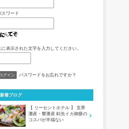
パスワード
上に表示された文字を入力してください。
パスワードをお忘れですか？
新着ブログ
【 リーセントホテル 】 玄界
灘産・響灘産 剣先イカ御膳の
コスパが半端ない