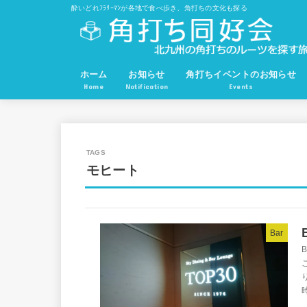
酔いどれﾌﾗﾘｰﾏﾝが各地で食べ歩き、角打ちの文化も探る
ホーム
お知らせ
角打ちイベントのお知らせ
Home
Notification
Events
モヒート
Bar