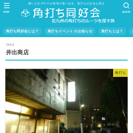
酔いどれﾌﾗﾘｰﾏﾝが各地で食べ歩き、角打ちの文化も探る
MENU
SEARCH
角打ち同好会とは？
角打ちイベント のお知らせ
角打ちとは？
井出商店
角打ち