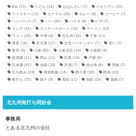
Bar
(73)
うどん
(14)
おばんざい
(7)
イタリアン
(10)
ウイスキー
(13)
カクテル
(36)
カレー
(9)
コーヒー
(7)
ハンバーグ
(7)
バー
(35)
パスタ
(9)
ピザ
(7)
ランチ
(31)
ランチパスポート
(10)
ラーメン
(13)
ワイン
(29)
中華
(8)
北九州
(32)
千葉
(21)
博多
(16)
名古屋
(17)
女性バーテンダー
(7)
安い
(7)
寿司
(8)
小倉
(83)
小倉北区
(24)
小倉駅
(9)
居酒屋
(11)
岡山
(11)
広島
(15)
戸畑
(9)
日本酒
(47)
池袋
(28)
洋酒
(7)
焼き鳥
(8)
男飯
(7)
立ち飲み
(26)
簡単晩飯
(14)
西小倉
(30)
西条
(10)
角打ち
(75)
銚子
(9)
高知
(11)
魚町
(10)
黒崎
(7)
北九州角打ち同好会
事務局
とある北九州の会社