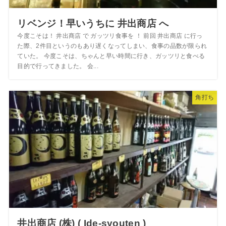
リベンジ！早いうちに 井出商店 へ
今度こそは！ 井出商店 で ガッツリ食事を ！ 前回 井出商店 に行っ
た際、2件目というのもあり遅くなってしまい、食事の品数が限られ
ていた。 今度こそは、ちゃんと早い時間に行き、ガッツリと食べる
目的で行ってきました。 会...
角打ち
井出商店 (株) ( Ide-syouten )