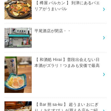
【 樽屋 バルカン 】 到津にあるパエ
リアがうまいバル
平尾酒店が閉店・・
【 和酒処 Hirai 】普段出会えない日
本酒がズラリ！つまみも安価で最高
【 Bar 朔 sa-ku 】 超うまい おにぎ
り（ おむすび ）が買える店をご紹