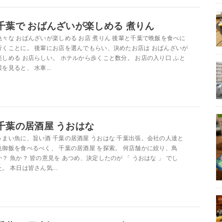
千葉で おばんざいが楽しめる 煮りん
色々な おばんざいが楽しめる お店 煮りん 後輩と千葉で晩飯を食べに
行くことに。 後輩にお店を選んでもらい、決めたお店は おばんざいが
楽しめる お店らしい。 ホテルから歩くこと数分。 お店の入り口 ふと
横を見ると、 水車...
千葉の居酒屋 うおはな
うまい魚に、旨い酒 千葉の居酒屋 うおはな 千葉出張。会社の人達と
晩御飯を食べるべく、 千葉の居酒屋 を探索。 何店舗かに絞り、鳥
か？ 魚か？ 皆の意見を あつめ、決定したのが 「 うおはな 」 でし
た。 本日は皆さん気...