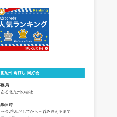
北九州 角打ち 同好会
事務局
とある北九州の会社
活動日時
月〜金:呑みだしてから – 呑み終えるまで