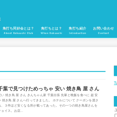
角打ち同好会とは？
角打ちとは？
角打ち紹介
お問い合わせ
About Kakuuchi Club
When Kakuuchi
Introduction
Contact
T
千葉で見つけためっちゃ 安い 焼き鳥 屋 さん
安い 焼き鳥 屋 さん きんちゃん家 千葉出張 先輩と晩飯を食べに 超 安
い 焼き鳥 屋 さんへ行ってきました。 ホテルについて クーポンを渡さ
れ、３件ほど安くなる所が載ってあった。その一つの焼き鳥屋さんを
チョイス。お店...