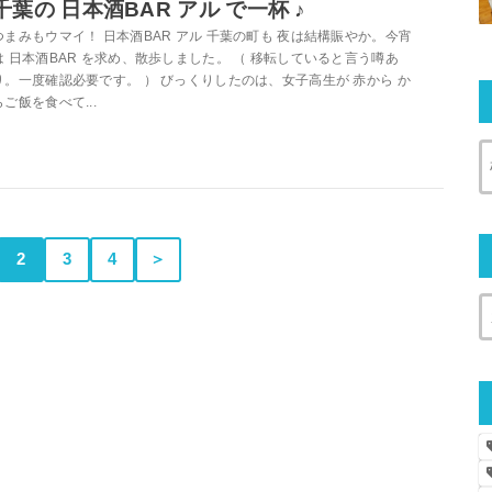
千葉の 日本酒BAR アル で一杯 ♪
つまみもウマイ！ 日本酒BAR アル 千葉の町も 夜は結構賑やか。今宵
は 日本酒BAR を求め、散歩しました。 （ 移転していると言う噂あ
り。一度確認必要です。 ） びっくりしたのは、女子高生が 赤から か
らご飯を食べて...
2
3
4
＞