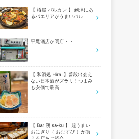
【 樽屋 バルカン 】 到津にあ
るパエリアがうまいバル
平尾酒店が閉店・・
【 和酒処 Hirai 】普段出会え
ない日本酒がズラリ！つまみ
も安価で最高
【 Bar 朔 sa-ku 】 超うまい
おにぎり（ おむすび ）が買
える店をご紹介