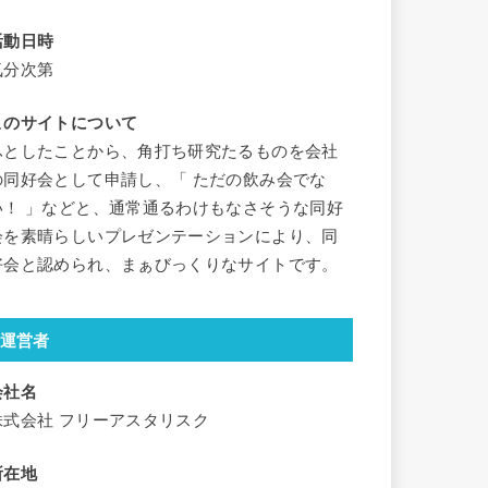
活動日時
気分次第
このサイトについて
ふとしたことから、角打ち研究たるものを会社
の同好会として申請し、「 ただの飲み会でな
い！ 」などと、通常通るわけもなさそうな同好
会を素晴らしいプレゼンテーションにより、同
好会と認められ、まぁびっくりなサイトです。
運営者
会社名
株式会社 フリーアスタリスク
所在地