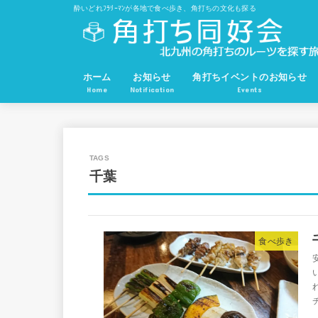
酔いどれﾌﾗﾘｰﾏﾝが各地で食べ歩き、角打ちの文化も探る
ホーム
お知らせ
角打ちイベントのお知らせ
Home
Notification
Events
千葉
食べ歩き