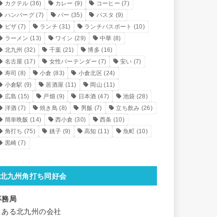
カクテル
(36)
カレー
(9)
コーヒー
(7)
ハンバーグ
(7)
バー
(35)
パスタ
(9)
ピザ
(7)
ランチ
(31)
ランチパスポート
(10)
ラーメン
(13)
ワイン
(29)
中華
(8)
北九州
(32)
千葉
(21)
博多
(16)
名古屋
(17)
女性バーテンダー
(7)
安い
(7)
寿司
(8)
小倉
(83)
小倉北区
(24)
小倉駅
(9)
居酒屋
(11)
岡山
(11)
広島
(15)
戸畑
(9)
日本酒
(47)
池袋
(28)
洋酒
(7)
焼き鳥
(8)
男飯
(7)
立ち飲み
(26)
簡単晩飯
(14)
西小倉
(30)
西条
(10)
角打ち
(75)
銚子
(9)
高知
(11)
魚町
(10)
黒崎
(7)
北九州角打ち同好会
事務局
とある北九州の会社