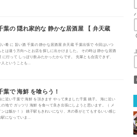
千葉の 隠れ家的な 静かな居酒屋 【 弁天蔵
】
旨い肴 に 旨い酒 千葉の 静かな居酒屋 弁天蔵 千葉出張で 今回はいつ
もとは違う方向へとお店を探しに出かけました。 その時は 静かな居酒
屋 に行って しっぽり飲みたかったからです。 先輩とも合流できず、
一人ということも...
千葉で 海鮮 を喰らう！
海に近い千葉で 海鮮 を頂きます やって来ました千葉 銚子。 海に近い
この地で ガッツリ 海鮮 を食べて良き出張にしようと思います。（ メ
インは飯か！ ） 銚子駅もきれいになり、木の香がとてもするいい感じ
の駅になっていま...