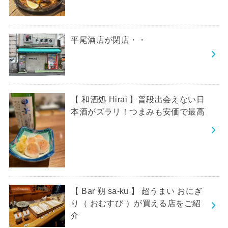
平尾酒店が閉店・・
【 和酒処 Hirai 】普段出会えない日
本酒がズラリ！つまみも安価で最高
【 Bar 朔 sa-ku 】 超うまい おにぎ
り（ おむすび ）が買える店をご紹
介