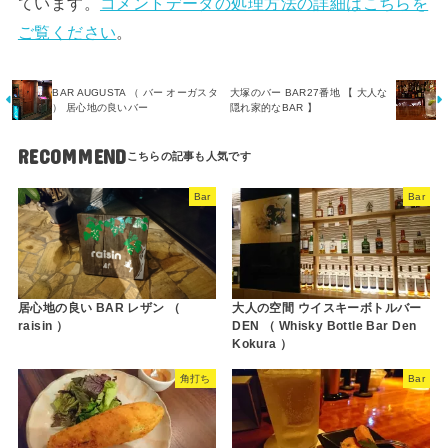
ています。
コメントデータの処理方法の詳細はこちらを
ご覧ください
。
BAR AUGUSTA （ バー オーガスタ
大塚のバー BAR27番地 【 大人な
） 居心地の良いバー
隠れ家的なBAR 】
RECOMMEND
Bar
Bar
居心地の良い BAR レザン （
大人の空間 ウイスキーボトルバー
raisin ）
DEN （ Whisky Bottle Bar Den
Kokura ）
角打ち
Bar