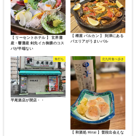
【 樽屋 バルカン 】 到津にある
【 リーセントホテル 】 玄界灘
パエリアがうまいバル
産・響灘産 剣先イカ御膳のコス
パが半端ない
角打ち
北九州食べ歩き
平尾酒店が閉店・・
【 和酒処 Hirai 】普段出会えな