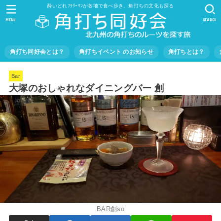
酔いどれﾌﾗﾘｰﾏﾝが各地で食べ歩き、角打ちの文化も探る
MENU
SEARCH
角打ち同好会とは？
角打ちイベント のお知らせ
角打ちとは？
Bar
大塚のおしゃれなダイニングバー 創
BAR創so