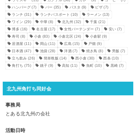
ハンバーグ
(7)
バー
(35)
パスタ
(9)
ピザ
(7)
ランチ
(31)
ランチパスポート
(10)
ラーメン
(13)
ワイン
(29)
中華
(8)
北九州
(32)
千葉
(21)
博多
(16)
名古屋
(17)
女性バーテンダー
(7)
安い
(7)
寿司
(8)
小倉
(83)
小倉北区
(24)
小倉駅
(9)
居酒屋
(11)
岡山
(11)
広島
(15)
戸畑
(9)
日本酒
(47)
池袋
(28)
洋酒
(7)
焼き鳥
(8)
男飯
(7)
立ち飲み
(26)
簡単晩飯
(14)
西小倉
(30)
西条
(10)
角打ち
(75)
銚子
(9)
高知
(11)
魚町
(10)
黒崎
(7)
北九州角打ち同好会
事務局
とある北九州の会社
活動日時