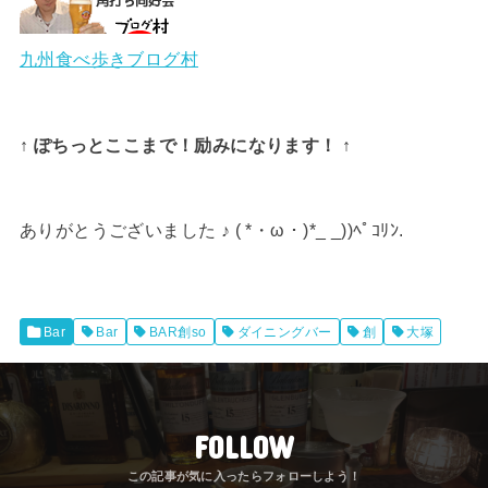
九州食べ歩きブログ村
↑ ぽちっとここまで！励みになります！ ↑
ありがとうございました ♪ ( *・ω・)*_ _))ﾍﾟｺﾘﾝ.
Bar
Bar
BAR創so
ダイニングバー
創
大塚
FOLLOW