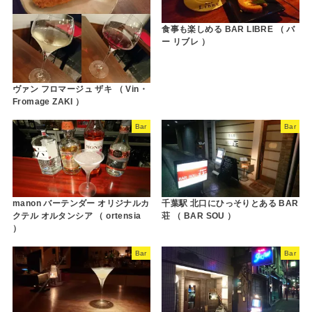
食事も楽しめる BAR LIBRE （ バ
ー リブレ ）
ヴァン フロマージュ ザキ （ Vin・
Fromage ZAKI ）
Bar
Bar
manon バーテンダー オリジナルカ
千葉駅 北口にひっそりとある BAR
クテル オルタンシア （ ortensia
荘 （ BAR SOU ）
）
Bar
Bar