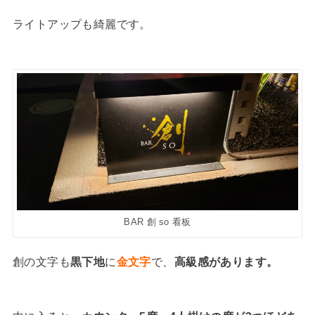
ライトアップも綺麗です。
BAR 創 so 看板
創の文字も
黒下地
に
金文字
で、
高級感があります。