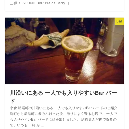
三弾 ！ SOUND BAR Braids Berry （...
Bar
川沿いにある 一人でも入りやすいBar バー
ド
小倉 船場町の川沿いにある 一人でも入りやすいBar バードのご紹介
堺町から鍛冶町に飲みふけった後、帰りによく寄るお店で、 一人で
も入りやすいBar バードに顔を出しました。 結構飲んだ後で寄るの
で、いつも 一杯 か ...