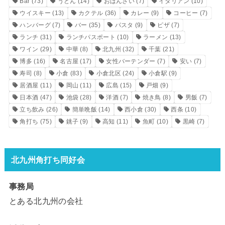
Bar
(73)
うどん
(14)
おばんざい
(7)
イタリアン
(10)
ウイスキー
(13)
カクテル
(36)
カレー
(9)
コーヒー
(7)
ハンバーグ
(7)
バー
(35)
パスタ
(9)
ピザ
(7)
ランチ
(31)
ランチパスポート
(10)
ラーメン
(13)
ワイン
(29)
中華
(8)
北九州
(32)
千葉
(21)
博多
(16)
名古屋
(17)
女性バーテンダー
(7)
安い
(7)
寿司
(8)
小倉
(83)
小倉北区
(24)
小倉駅
(9)
居酒屋
(11)
岡山
(11)
広島
(15)
戸畑
(9)
日本酒
(47)
池袋
(28)
洋酒
(7)
焼き鳥
(8)
男飯
(7)
立ち飲み
(26)
簡単晩飯
(14)
西小倉
(30)
西条
(10)
角打ち
(75)
銚子
(9)
高知
(11)
魚町
(10)
黒崎
(7)
北九州角打ち同好会
事務局
とある北九州の会社