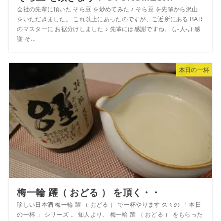
会社の先輩に頂いた そら豆 を炒めてみた ♪ そら豆 を先輩から沢山
をいただきました。 これ以上にあったのですが、ご近所にある BAR
のマスターに お裾分けしました ♪ 先輩には感謝ですね。 (｡-人-｡) 感
謝 そ...
本日の一杯
梅一輪 躍（ おどる ） を頂く・・
珍しい日本酒 梅一輪 躍 （ おどる ） で一杯やります 久々の 「 本日
の一杯 」 シリーズ 。 知人より、 梅一輪 躍 （ おどる ） をもらった