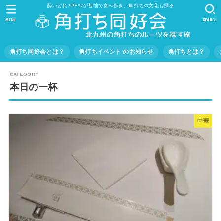
酔いどれﾌﾗﾘｰﾏﾝが各地で食べ歩き、角打ちの文化も探る
MENU
SEARCH
角打ち同好会とは？
角打ちイベント のお知らせ
角打ちとは？
本日の一杯
中華