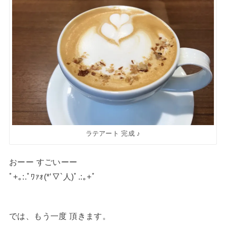
ラテアート 完成 ♪
おーー すごいーー
ﾟ+｡:.ﾟﾜｧｫ(*’▽`人)ﾟ.:｡+ﾟ
では、もう一度 頂きます。