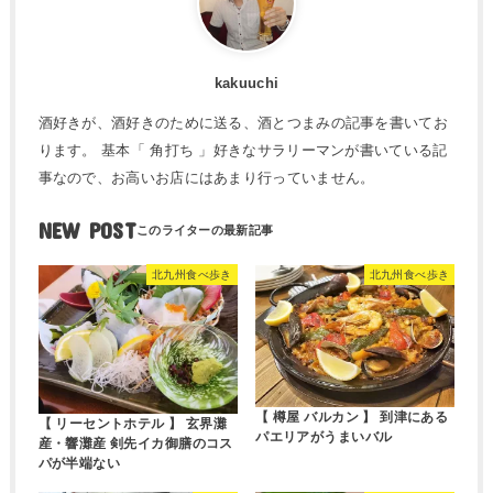
kakuuchi
酒好きが、酒好きのために送る、酒とつまみの記事を書いてお
ります。 基本「 角打ち 」好きなサラリーマンが書いている記
事なので、お高いお店にはあまり行っていません。
NEW POST
北九州食べ歩き
北九州食べ歩き
【 樽屋 バルカン 】 到津にある
【 リーセントホテル 】 玄界灘
パエリアがうまいバル
産・響灘産 剣先イカ御膳のコス
パが半端ない