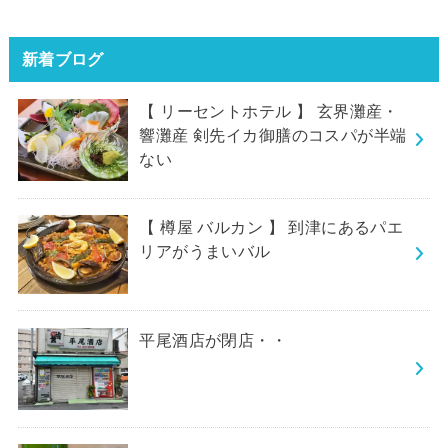
新着ブログ
【 リーセントホテル 】 玄界灘産・
響灘産 剣先イカ御膳のコスパが半端
ない
【 樽屋 バルカン 】 到津にあるパエ
リアがうまいバル
平尾酒店が閉店・・