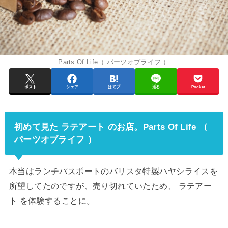
Parts Of Life（ パーツオブライフ ）
ポスト
シェア
はてブ
送る
Pocket
初めて見た ラテアート のお店。Parts Of Life （
パーツオブライフ ）
本当はランチパスポートのバリスタ特製ハヤシライスを
所望してたのですが、売り切れていたため、 ラテアー
ト を体験することに。