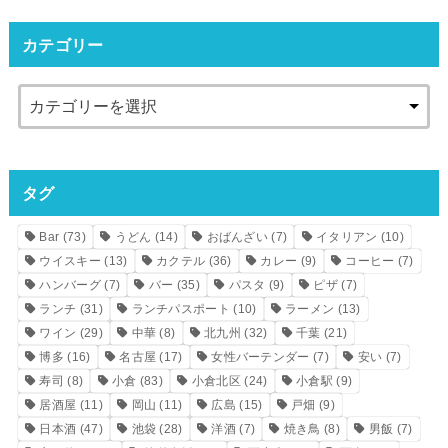
カテゴリー
タグ
Bar
(73)
うどん
(14)
おばんざい
(7)
イタリアン
(10)
ウイスキー
(13)
カクテル
(36)
カレー
(9)
コーヒー
(7)
ハンバーグ
(7)
バー
(35)
パスタ
(9)
ピザ
(7)
ランチ
(31)
ランチパスポート
(10)
ラーメン
(13)
ワイン
(29)
中華
(8)
北九州
(32)
千葉
(21)
博多
(16)
名古屋
(17)
女性バーテンダー
(7)
安い
(7)
寿司
(8)
小倉
(83)
小倉北区
(24)
小倉駅
(9)
居酒屋
(11)
岡山
(11)
広島
(15)
戸畑
(9)
日本酒
(47)
池袋
(28)
洋酒
(7)
焼き鳥
(8)
男飯
(7)