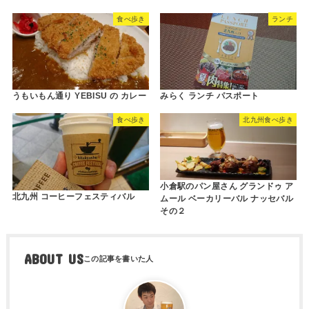
食べ歩き
ランチ
うもいもん通り YEBISU の カレー
みらく ランチ パスポート
食べ歩き
北九州食べ歩き
小倉駅のパン屋さん グランドゥ ア
北九州 コーヒーフェスティバル
ムール ベーカリーバル ナッセバル
その２
ABOUT US