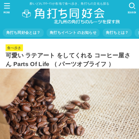
酔いどれﾌﾗﾘｰﾏﾝが各地で食べ歩き、角打ちの文化も探る
MENU
SEARCH
角打ち同好会とは？
角打ちイベント のお知らせ
角打ちとは？
食べ歩き
可愛い ラテアート をしてくれる コーヒー屋さ
ん Parts Of Life （ パーツオブライフ ）