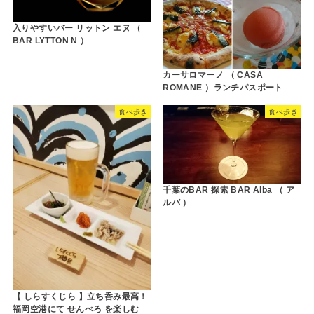
入りやすいバー リットン エヌ （
BAR LYTTON N ）
カーサロマーノ （ CASA
ROMANE ）ランチパスポート
食べ歩き
食べ歩き
千葉のBAR 探索 BAR Alba （ ア
ルバ ）
【 しらすくじら 】立ち呑み最高！
福岡空港にて せんべろ を楽しむ