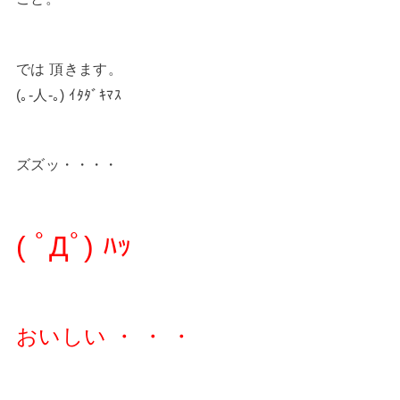
では 頂きます。
(｡-人-｡) ｲﾀﾀﾞｷﾏｽ
ズズッ・・・・
( ﾟДﾟ) ﾊｯ
おいしい ・ ・ ・