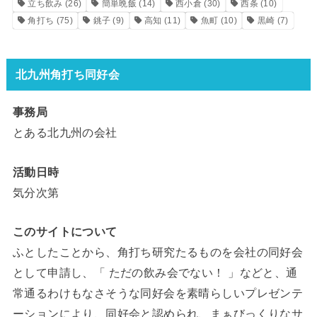
立ち飲み
(26)
簡単晩飯
(14)
西小倉
(30)
西条
(10)
角打ち
(75)
銚子
(9)
高知
(11)
魚町
(10)
黒崎
(7)
北九州角打ち同好会
事務局
とある北九州の会社
活動日時
気分次第
このサイトについて
ふとしたことから、角打ち研究たるものを会社の同好会
として申請し、「 ただの飲み会でない！ 」などと、通
常通るわけもなさそうな同好会を素晴らしいプレゼンテ
ーションにより、同好会と認められ、まぁびっくりなサ