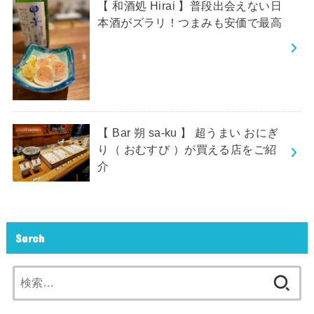
【 和酒処 Hirai 】普段出会えない日
本酒がズラリ！つまみも安価で最高
【 Bar 朔 sa-ku 】 超うまい おにぎ
り（ おむすび ）が買える店をご紹
介
Sarch
検
索: