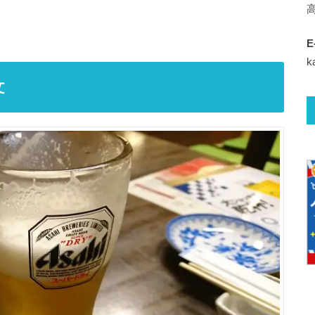
E
k
文