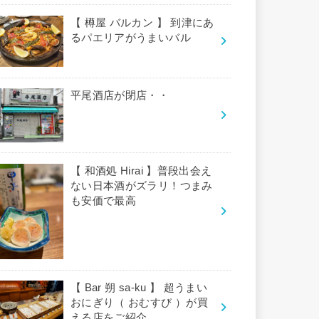
【 樽屋 バルカン 】 到津にあ
るパエリアがうまいバル
平尾酒店が閉店・・
【 和酒処 Hirai 】普段出会え
ない日本酒がズラリ！つまみ
も安価で最高
【 Bar 朔 sa-ku 】 超うまい
おにぎり（ おむすび ）が買
える店をご紹介