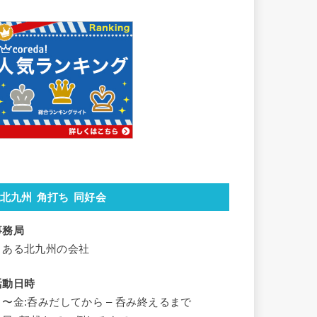
北九州 角打ち 同好会
事務局
とある北九州の会社
活動日時
月〜金:呑みだしてから – 呑み終えるまで