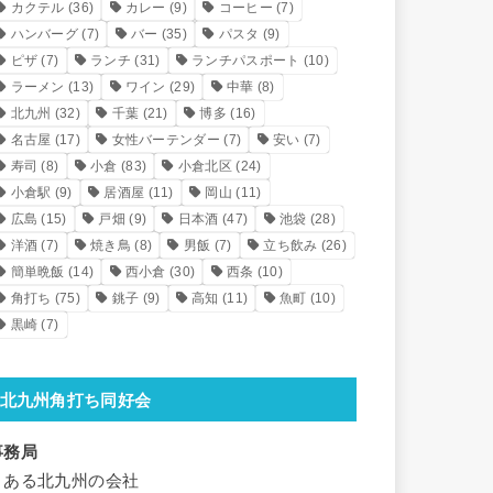
カクテル
(36)
カレー
(9)
コーヒー
(7)
ハンバーグ
(7)
バー
(35)
パスタ
(9)
ピザ
(7)
ランチ
(31)
ランチパスポート
(10)
ラーメン
(13)
ワイン
(29)
中華
(8)
北九州
(32)
千葉
(21)
博多
(16)
名古屋
(17)
女性バーテンダー
(7)
安い
(7)
寿司
(8)
小倉
(83)
小倉北区
(24)
小倉駅
(9)
居酒屋
(11)
岡山
(11)
広島
(15)
戸畑
(9)
日本酒
(47)
池袋
(28)
洋酒
(7)
焼き鳥
(8)
男飯
(7)
立ち飲み
(26)
簡単晩飯
(14)
西小倉
(30)
西条
(10)
角打ち
(75)
銚子
(9)
高知
(11)
魚町
(10)
黒崎
(7)
北九州角打ち同好会
事務局
とある北九州の会社