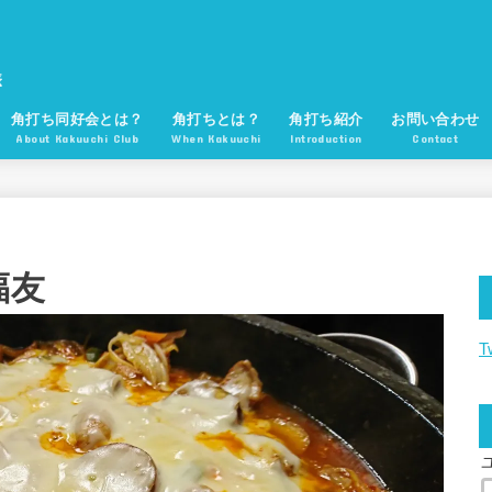
角打ち同好会とは？
角打ちとは？
角打ち紹介
お問い合わせ
About Kakuuchi Club
When Kakuuchi
Introduction
Contact
福友
T