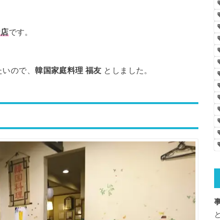
お店
です。
たいので、
韓国家庭料理 福友
としました。