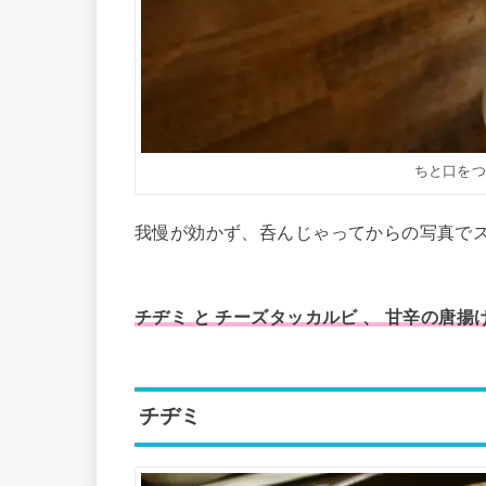
ちと口を
我慢が効かず、呑んじゃってからの写真で
チヂミ と チーズタッカルビ 、 甘辛の唐揚
チヂミ