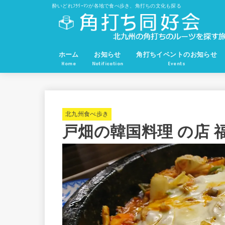
酔いどれﾌﾗﾘｰﾏﾝが各地で食べ歩き、角打ちの文化も探る
ホーム
お知らせ
角打ちイベントのお知らせ
Home
Notification
Events
北九州食べ歩き
戸畑の韓国料理 の店 