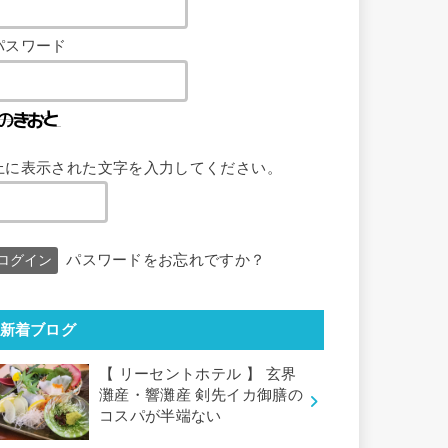
パスワード
上に表示された文字を入力してください。
パスワードをお忘れですか？
新着ブログ
【 リーセントホテル 】 玄界
灘産・響灘産 剣先イカ御膳の
コスパが半端ない