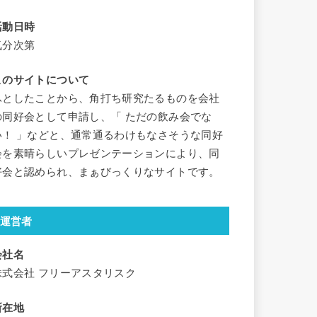
活動日時
気分次第
このサイトについて
ふとしたことから、角打ち研究たるものを会社
の同好会として申請し、「 ただの飲み会でな
い！ 」などと、通常通るわけもなさそうな同好
会を素晴らしいプレゼンテーションにより、同
好会と認められ、まぁびっくりなサイトです。
運営者
会社名
株式会社 フリーアスタリスク
所在地