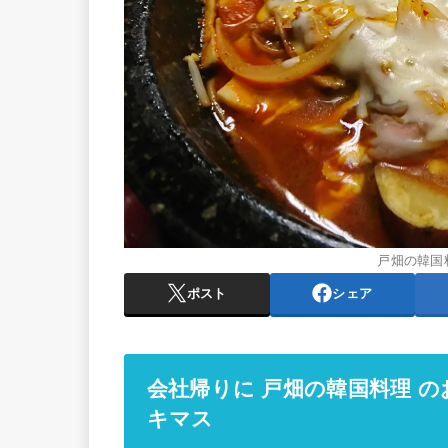
戸畑の韓国
ポスト
シェア
会社帰りに 戸畑の韓国料理 の
キマス