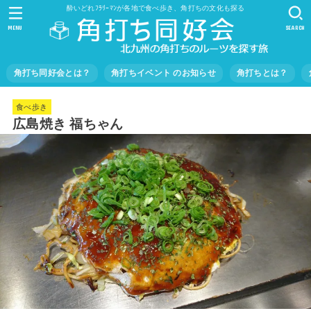
酔いどれﾌﾗﾘｰﾏﾝが各地で食べ歩き、角打ちの文化も探る
MENU
SEARCH
角打ち同好会とは？
角打ちイベント のお知らせ
角打ちとは？
食べ歩き
広島焼き 福ちゃん