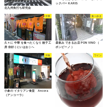
ックバー KARIS
北九州角打ち研究会
中華
食べ歩き
久々に 中華 を食べたくなり 餃子工
昼飲み できるお店 PON VINO （
房 你好 ( にいはお ) へ
ポンビーノ ）
洋食
ワイン
小倉の イタリアン食堂 Ancora
（アンコーラ）