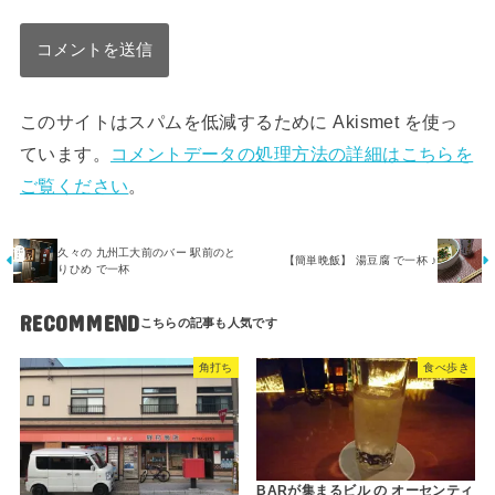
このサイトはスパムを低減するために Akismet を使っ
ています。
コメントデータの処理方法の詳細はこちらを
ご覧ください
。
久々の 九州工大前のバー 駅前のと
【簡単晩飯】 湯豆腐 で一杯 ♪
りひめ で一杯
RECOMMEND
角打ち
食べ歩き
BARが集まるビル の オーセンティ