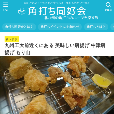
酔いどれﾌﾗﾘｰﾏﾝが各地で食べ歩き、角打ちの文化も探る
MENU
SEARCH
角打ち同好会とは？
角打ちイベント のお知らせ
角打ちとは？
食べ歩き
九州工大前近くにある 美味しい唐揚げ 中津唐
揚げ もり山