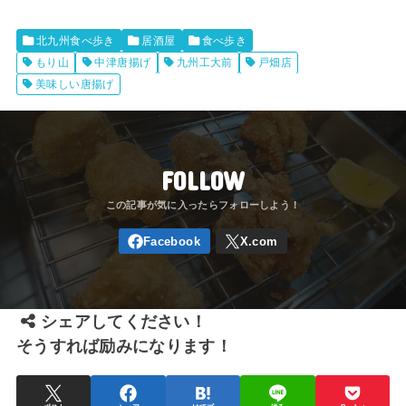
北九州食べ歩き
居酒屋
食べ歩き
もり山
中津唐揚げ
九州工大前
戸畑店
美味しい唐揚げ
FOLLOW
シェアしてください！
そうすれば励みになります！