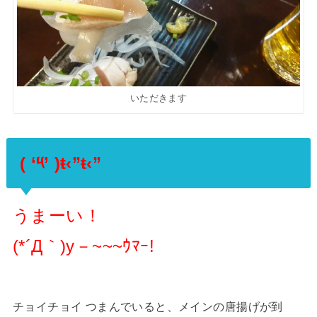
いただきます
( ‘༥’ )ŧ‹”ŧ‹”
うまーい！
(*´Д｀)y－~~~ｳﾏｰ!
チョイチョイ つまんでいると、メインの唐揚げが到