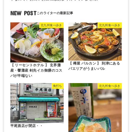
NEW POST
北九州食べ歩き
北九州食べ歩き
【 樽屋 バルカン 】 到津にある
【 リーセントホテル 】 玄界灘
パエリアがうまいバル
産・響灘産 剣先イカ御膳のコス
パが半端ない
角打ち
北九州食べ歩き
平尾酒店が閉店・・