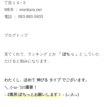
丁目１４−３
WEB ： morikara.net
電話 ： 093-883-5833
ブログトップ
見てくれて、ランキング とか
「 ぽちっ 」
と していた
だけると励みになります。
わたくし、ほめて 伸びる タイプ でございます。
＼_(･ω･`)ｺｺ重要！
↓
↓ (｡-人-｡)
2箇所 ぽちっとお願いします！