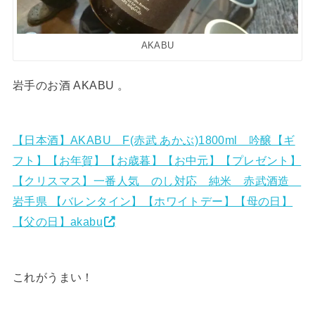
AKABU
岩手のお酒 AKABU 。
【日本酒】AKABU F(赤武 あかぶ)1800ml 吟醸【ギ
フト】【お年賀】【お歳暮】【お中元】【プレゼント】
【クリスマス】一番人気 のし対応 純米 赤武酒造
岩手県 【バレンタイン】【ホワイトデー】【母の日】
【父の日】akabu
これがうまい！