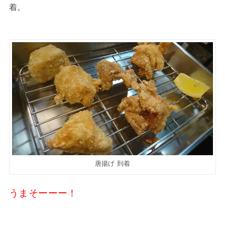
着。
唐揚げ 到着
うまそーーー！