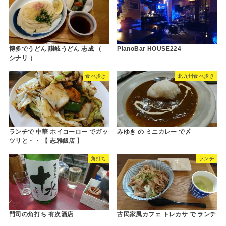
博多でうどん 讃岐うどん 志成 （
PianoBar HOUSE224
シナリ ）
食べ歩き
北九州食べ歩き
ランチで 中華 ホイコーロー でガッ
みゆき の ミニカレー で〆
ツリと・・ 【 志雅飯店 】
角打ち
ランチ
門司の角打ち 有次酒店
古民家風カフェ トレカサ で ランチ