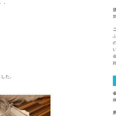
・・
ました。