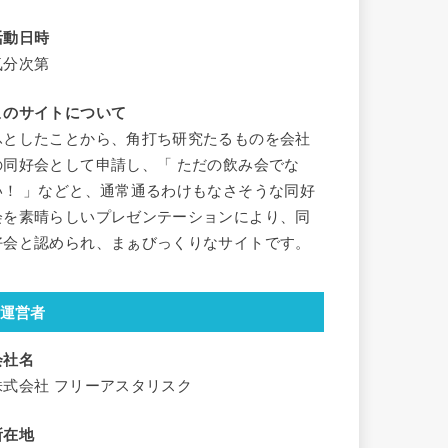
活動日時
気分次第
このサイトについて
ふとしたことから、角打ち研究たるものを会社
の同好会として申請し、「 ただの飲み会でな
い！ 」などと、通常通るわけもなさそうな同好
会を素晴らしいプレゼンテーションにより、同
好会と認められ、まぁびっくりなサイトです。
運営者
会社名
株式会社 フリーアスタリスク
所在地