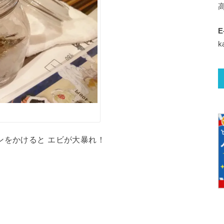
E
k
・
ンをかけると エビが大暴れ！