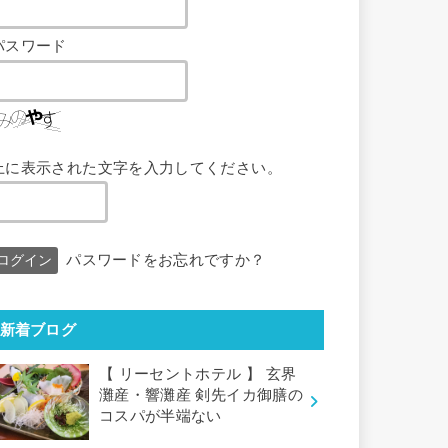
パスワード
上に表示された文字を入力してください。
パスワードをお忘れですか？
新着ブログ
【 リーセントホテル 】 玄界
灘産・響灘産 剣先イカ御膳の
コスパが半端ない