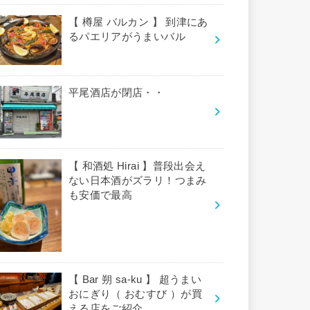
【 樽屋 バルカン 】 到津にあ
るパエリアがうまいバル
平尾酒店が閉店・・
【 和酒処 Hirai 】普段出会え
ない日本酒がズラリ！つまみ
も安価で最高
【 Bar 朔 sa-ku 】 超うまい
おにぎり（ おむすび ）が買
える店をご紹介