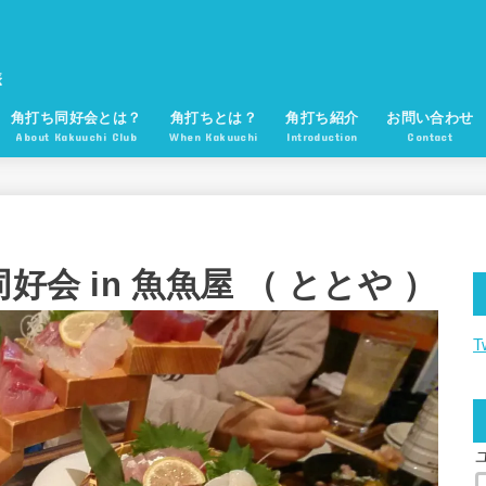
角打ち同好会とは？
角打ちとは？
角打ち紹介
お問い合わせ
About Kakuuchi Club
When Kakuuchi
Introduction
Contact
好会 in 魚魚屋 （ ととや ）
T