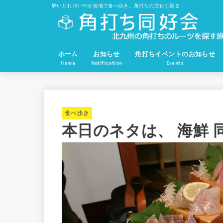
酔いどれﾌﾗﾘｰﾏﾝが各地で食べ歩き、角打ちの文化も探る
ホーム
お知らせ
角打ちイベントのお知らせ
Home
Notification
Events
食べ歩き
本日のネタは、 海鮮 同