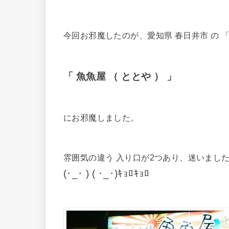
今回お邪魔したのが、愛知県 春日井市 の 「
「 魚魚屋 （ ととや ） 」
にお邪魔しました。
雰囲気の違う 入り口が2つあり、迷いまし
(･_･ ) ( ･_･)ｷｮﾛｷｮﾛ