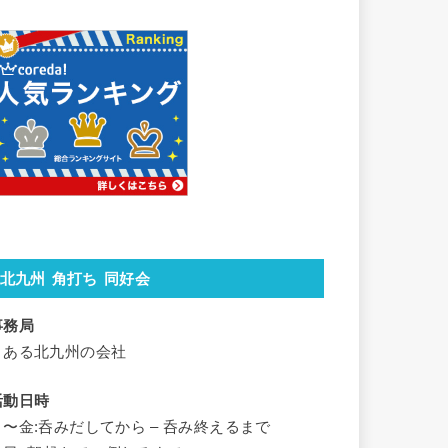
北九州 角打ち 同好会
事務局
とある北九州の会社
活動日時
月〜金:呑みだしてから – 呑み終えるまで