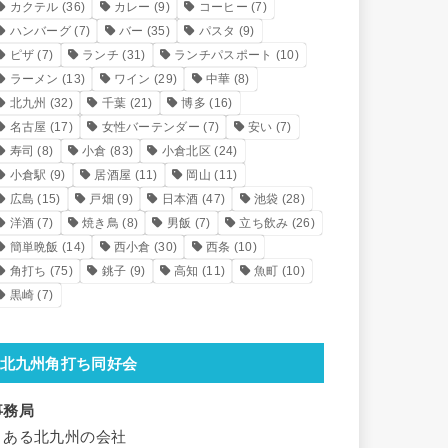
カクテル
(36)
カレー
(9)
コーヒー
(7)
ハンバーグ
(7)
バー
(35)
パスタ
(9)
ピザ
(7)
ランチ
(31)
ランチパスポート
(10)
ラーメン
(13)
ワイン
(29)
中華
(8)
北九州
(32)
千葉
(21)
博多
(16)
名古屋
(17)
女性バーテンダー
(7)
安い
(7)
寿司
(8)
小倉
(83)
小倉北区
(24)
小倉駅
(9)
居酒屋
(11)
岡山
(11)
広島
(15)
戸畑
(9)
日本酒
(47)
池袋
(28)
洋酒
(7)
焼き鳥
(8)
男飯
(7)
立ち飲み
(26)
簡単晩飯
(14)
西小倉
(30)
西条
(10)
角打ち
(75)
銚子
(9)
高知
(11)
魚町
(10)
黒崎
(7)
北九州角打ち同好会
事務局
とある北九州の会社