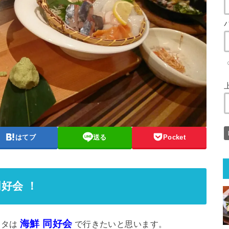
はてブ
送る
Pocket
同好会 ！
海鮮 同好会
ネタは
で行きたいと思います。