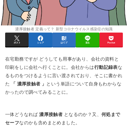
濃厚接触者 定義って？ 新型コロナウイルス感染症の知識
ポスト
シェア
はてブ
送る
Pocket
在宅勤務ですが どうしても用事があり、会社の資料と
印刷をしに会社へ行くことに。会社からは
行動記録表
な
るものをつけるように言い渡されており、そこに書かれ
た
「 濃厚接触者 」
という単語について自身もわからな
かったので調べてみることに。
一体どうなれば
濃厚接触者
となるのか？又、
何処まで
セーフ
なのかも含めまとめました。