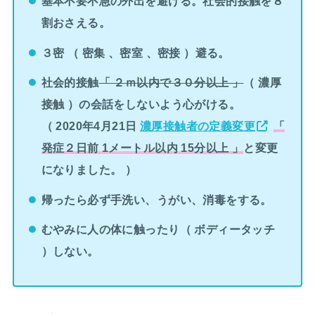
基本不要不急の外出を避ける。社会的接触を８
割おさえる。
３密 （ 密集 、密室 、密接 ）避る。
社会的接触
「 ２ｍ以内で３０分以上 」
（ 濃厚
接触 ）の会話をしないよう心がける。
（ 2020年4月21日
濃厚接触者の定義変更
「
発症２日前 1メートル以内 15分以上 」
と変更
になりました。 ）
帰ったら必ず手洗い、うがい、消毒をする。
むやみに人の体に触ったり（ ボディータッチ
）しない。