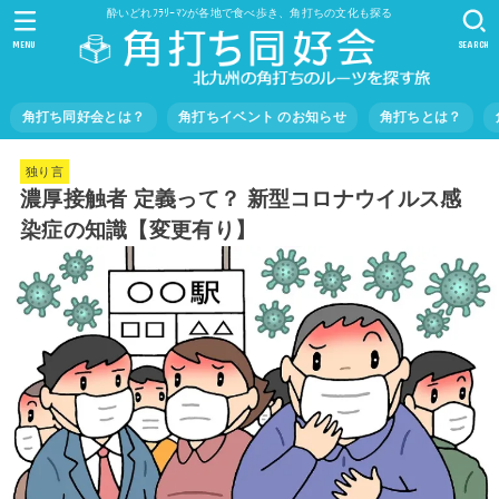
酔いどれﾌﾗﾘｰﾏﾝが各地で食べ歩き、角打ちの文化も探る
MENU
SEARCH
角打ち同好会とは？
角打ちイベント のお知らせ
角打ちとは？
独り言
濃厚接触者 定義って？ 新型コロナウイルス感
染症の知識【変更有り】