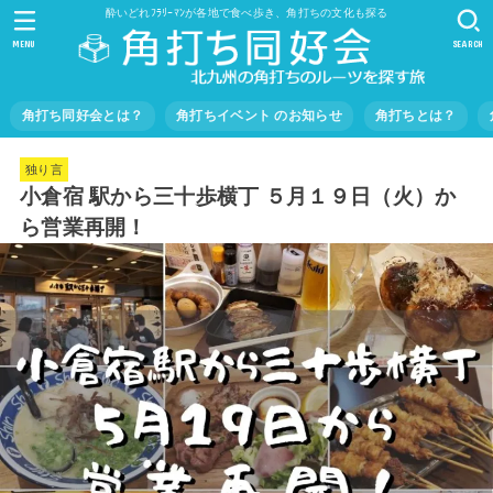
酔いどれﾌﾗﾘｰﾏﾝが各地で食べ歩き、角打ちの文化も探る
MENU
SEARCH
角打ち同好会とは？
角打ちイベント のお知らせ
角打ちとは？
独り言
小倉宿 駅から三十歩横丁 ５月１９日（火）か
ら営業再開！