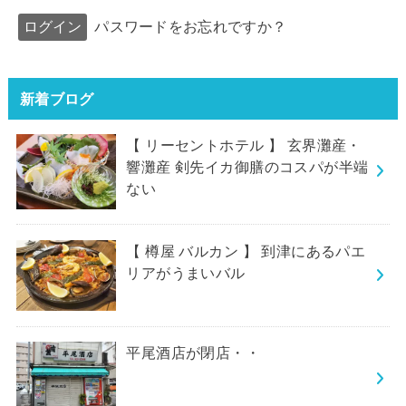
パスワードをお忘れですか？
新着ブログ
【 リーセントホテル 】 玄界灘産・
響灘産 剣先イカ御膳のコスパが半端
ない
【 樽屋 バルカン 】 到津にあるパエ
リアがうまいバル
平尾酒店が閉店・・