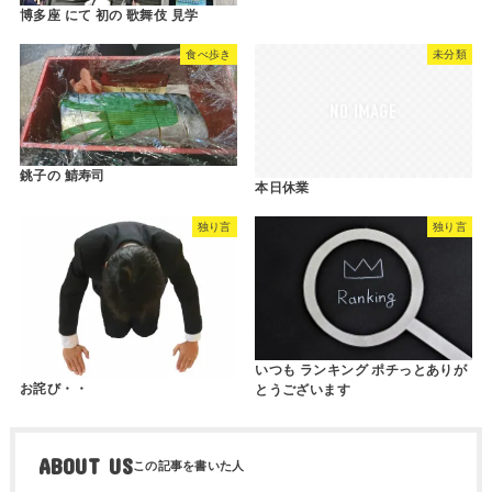
博多座 にて 初の 歌舞伎 見学
食べ歩き
未分類
銚子の 鯖寿司
本日休業
独り言
独り言
いつも ランキング ポチっとありが
お詫び・・
とうございます
ABOUT US