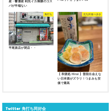
産・響灘産 剣先イカ御膳のコス
パが半端ない
角打ち
北九州食べ歩き
平尾酒店が閉店・・
【 和酒処 Hirai 】普段出会えな
い日本酒がズラリ！つまみも安
価で最高
Twitter 角打ち同好会