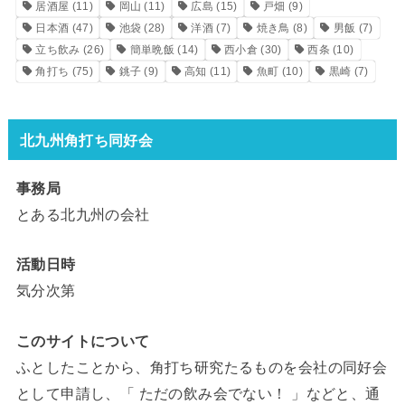
居酒屋
(11)
岡山
(11)
広島
(15)
戸畑
(9)
日本酒
(47)
池袋
(28)
洋酒
(7)
焼き鳥
(8)
男飯
(7)
立ち飲み
(26)
簡単晩飯
(14)
西小倉
(30)
西条
(10)
角打ち
(75)
銚子
(9)
高知
(11)
魚町
(10)
黒崎
(7)
北九州角打ち同好会
事務局
とある北九州の会社
活動日時
気分次第
このサイトについて
ふとしたことから、角打ち研究たるものを会社の同好会
として申請し、「 ただの飲み会でない！ 」などと、通