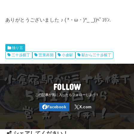
ありがとうございました ♪ ( *・ω・)*_ _))ﾍﾟｺﾘﾝ.
独り言
三十歩横丁
営業再開
小倉駅
駅から三十歩横丁
FOLLOW
シェアしてください！