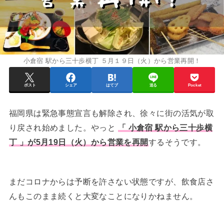
小倉宿 駅から三十歩横丁 ５月１９日（火）から営業再開！
ポスト
シェア
はてブ
送る
Pocket
福岡県は緊急事態宣言も解除され、徐々に街の活気が取
り戻され始めました。やっと
「 小倉宿 駅から三十歩横
丁 」が5月19日（火）から営業を再開
するそうです。
まだコロナからは予断を許さない状態ですが、飲食店さ
んもこのまま続くと大変なことになりかねません。