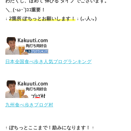
わたくし、ほめて 伸びる タイプ でございます。
＼_(･ω･`)ｺｺ重要！
↓
↓ (｡-人-｡)
2箇所 ぽちっとお願いします！
日本全国食べ歩き人気ブログランキング
九州食べ歩きブログ村
↑ ぽちっとここまで！励みになります！ ↑