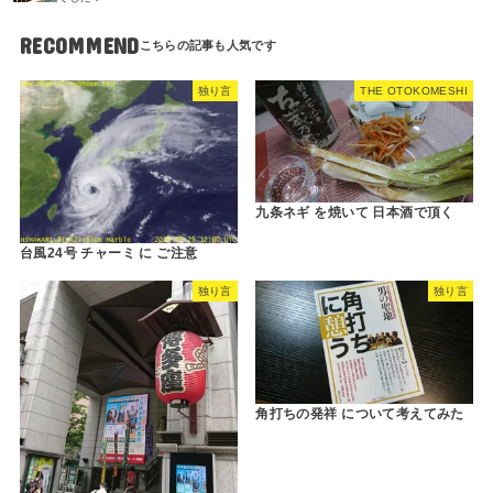
RECOMMEND
独り言
THE OTOKOMESHI
九条ネギ を焼いて 日本酒で頂く
台風24号 チャーミ に ご注意
独り言
独り言
角打ちの発祥 について考えてみた