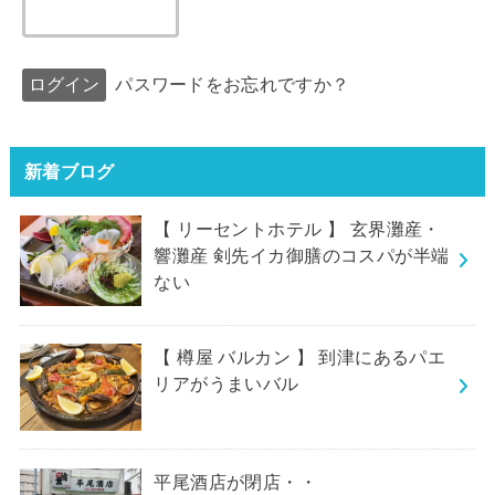
パスワードをお忘れですか？
新着ブログ
【 リーセントホテル 】 玄界灘産・
響灘産 剣先イカ御膳のコスパが半端
ない
【 樽屋 バルカン 】 到津にあるパエ
リアがうまいバル
平尾酒店が閉店・・