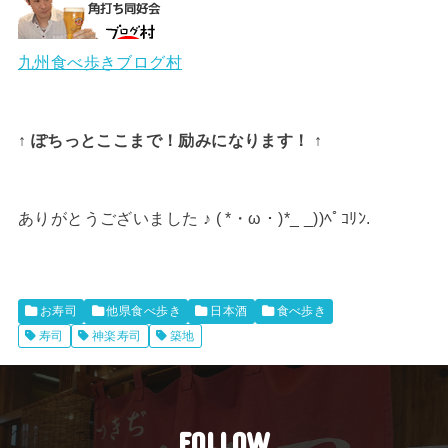
九州食べ歩きブログ村
↑ ぽちっとここまで！励みになります！ ↑
ありがとうございました ♪ ( *・ω・)*_ _))ﾍﾟｺﾘﾝ.
お寿司
他県食べ歩き
日本酒
食べ歩き
寿司
神楽寿司
築地
FOLLOW