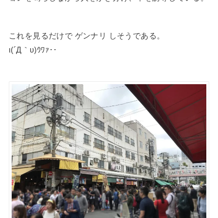
これを見るだけで ゲンナリ しそうである。
ι(´Д｀υ)ｳﾜｧ･･