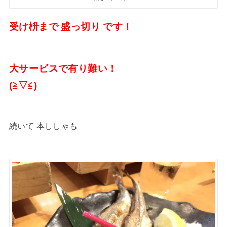
受け枡まで 盛っ切り です！
大サービスで有り難い！
(≧▽≦)
続いて 本ししゃも