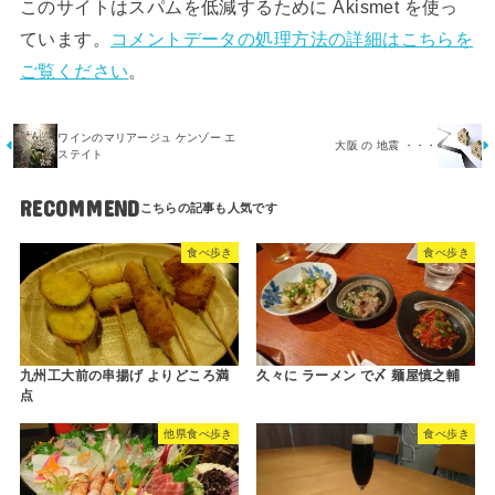
このサイトはスパムを低減するために Akismet を使っ
ています。
コメントデータの処理方法の詳細はこちらを
ご覧ください
。
ワインのマリアージュ ケンゾー エ
大阪 の 地震 ・・・
ステイト
RECOMMEND
食べ歩き
食べ歩き
九州工大前の串揚げ よりどころ満
久々に ラーメン で〆 麺屋慎之輔
点
他県食べ歩き
食べ歩き