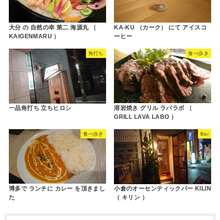
大分 の 自然の幸 第二 海源丸 （
KA-KU （カーク） にて アイスコ
KAIGENMARU ）
ーヒー
角打ち
食べ歩き
一品角打ち 立ちヒロシ
溶岩焼き グリル ラバラボ （
GRILL LAVA LABO ）
食べ歩き
Bar
博多で ランチに カレー を頂きまし
小倉のオーセンティックバー KILIN
た
（ キリン ）