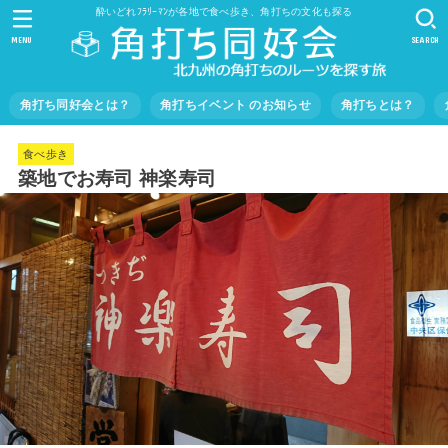
酔いどれﾌﾗﾘｰﾏﾝが各地で食べ歩き、角打ちの文化も探る
MENU
SEARCH
角打ち同好会とは？
角打ちイベント のお知らせ
角打ちとは？
食べ歩き
築地でお寿司 神楽寿司