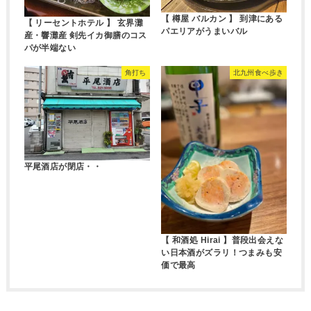
【 樽屋 バルカン 】 到津にある
【 リーセントホテル 】 玄界灘
パエリアがうまいバル
産・響灘産 剣先イカ御膳のコス
パが半端ない
角打ち
北九州食べ歩き
平尾酒店が閉店・・
【 和酒処 Hirai 】普段出会えな
い日本酒がズラリ！つまみも安
価で最高