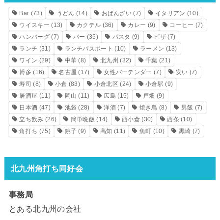
Bar
(73)
うどん
(14)
おばんざい
(7)
イタリアン
(10)
ウイスキー
(13)
カクテル
(36)
カレー
(9)
コーヒー
(7)
ハンバーグ
(7)
バー
(35)
パスタ
(9)
ピザ
(7)
ランチ
(31)
ランチパスポート
(10)
ラーメン
(13)
ワイン
(29)
中華
(8)
北九州
(32)
千葉
(21)
博多
(16)
名古屋
(17)
女性バーテンダー
(7)
安い
(7)
寿司
(8)
小倉
(83)
小倉北区
(24)
小倉駅
(9)
居酒屋
(11)
岡山
(11)
広島
(15)
戸畑
(9)
日本酒
(47)
池袋
(28)
洋酒
(7)
焼き鳥
(8)
男飯
(7)
立ち飲み
(26)
簡単晩飯
(14)
西小倉
(30)
西条
(10)
角打ち
(75)
銚子
(9)
高知
(11)
魚町
(10)
黒崎
(7)
北九州角打ち同好会
事務局
とある北九州の会社