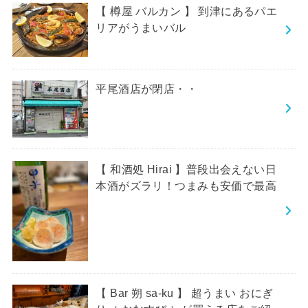
【 樽屋 バルカン 】 到津にあるパエ
リアがうまいバル
平尾酒店が閉店・・
【 和酒処 Hirai 】普段出会えない日
本酒がズラリ！つまみも安価で最高
【 Bar 朔 sa-ku 】 超うまい おにぎ