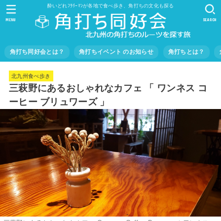
酔いどれﾌﾗﾘｰﾏﾝが各地で食べ歩き、角打ちの文化も探る
MENU
SEARCH
角打ち同好会とは？
角打ちイベント のお知らせ
角打ちとは？
北九州食べ歩き
三萩野にあるおしゃれなカフェ 「 ワンネス コ
ーヒー ブリュワーズ 」