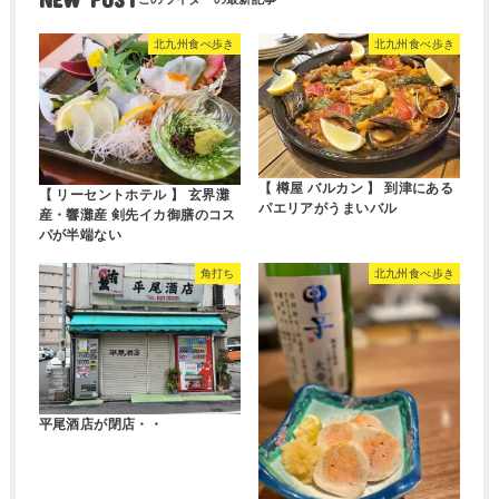
北九州食べ歩き
北九州食べ歩き
【 樽屋 バルカン 】 到津にある
【 リーセントホテル 】 玄界灘
パエリアがうまいバル
産・響灘産 剣先イカ御膳のコス
パが半端ない
角打ち
北九州食べ歩き
平尾酒店が閉店・・