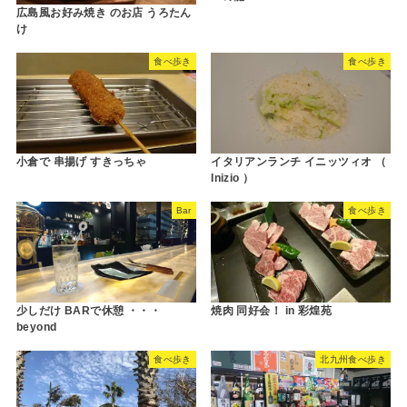
広島風お好み焼き のお店 うろたん
け
食べ歩き
食べ歩き
小倉で 串揚げ すきっちゃ
イタリアンランチ イニッツィオ （
Inizio ）
Bar
食べ歩き
少しだけ BARで休憩 ・・・
焼肉 同好会！ in 彩煌苑
beyond
食べ歩き
北九州食べ歩き