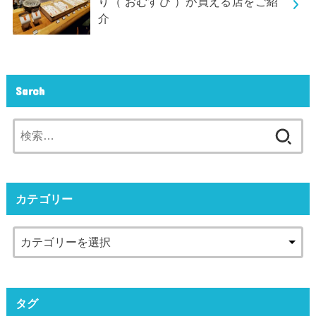
り（ おむすび ）が買える店をご紹
介
Sarch
検
索:
カテゴリー
タグ