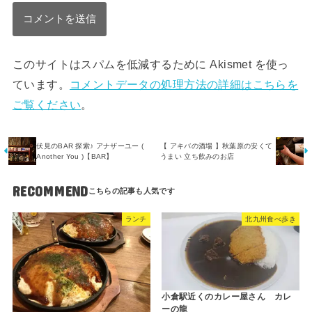
このサイトはスパムを低減するために Akismet を使っ
ています。
コメントデータの処理方法の詳細はこちらを
ご覧ください
。
伏見のBAR 探索♪ アナザーユー (
【 アキバの酒場 】秋葉原の安くて
Another You )【BAR】
うまい 立ち飲みのお店
RECOMMEND
ランチ
北九州食べ歩き
小倉駅近くのカレー屋さん カレ
ーの龍